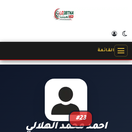
الوضع المظلم
تسجيل الدخول
القائمة
#23
احمد محمد الهلالي