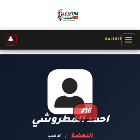
👤
القائمة
#16
احمد المطروشي
النهضة
لاعب
|