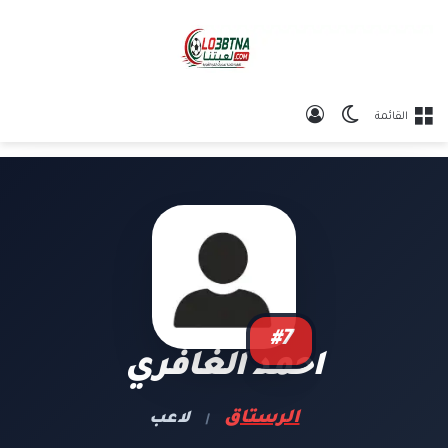
الوضع المظلم
تسجيل الدخول
القائمة
#7
احمد الغافري
الرستاق
لاعب
|