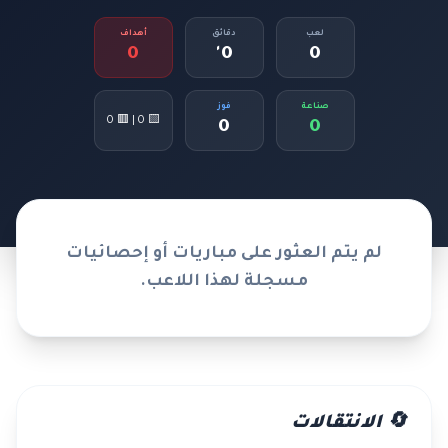
لعب
دقائق
أهداف
0
0'
0
صناعة
فوز
🟨 0 | 🟥 0
0
0
لم يتم العثور على مباريات أو إحصائيات
مسجلة لهذا اللاعب.
🔄 الانتقالات