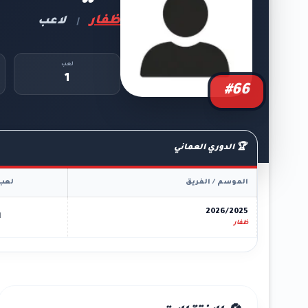
ظفار
لاعب
|
لعب
1
#66
🏆 الدوري العماني
الموسم / الفريق
لعب
2026/2025
1
ظفار