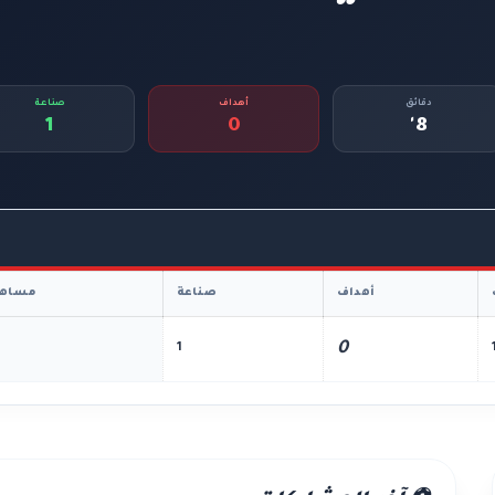
دقائق
أهداف
صناعة
1
0
8'
أهداف
صناعة
مساهم
0
1