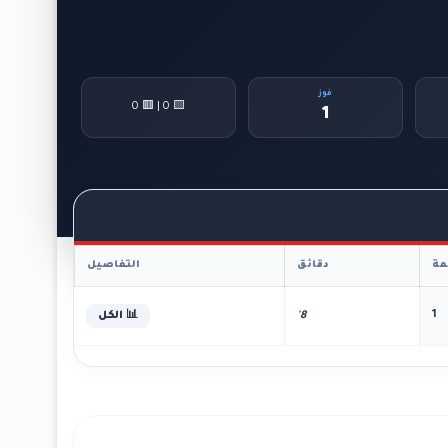
فوز
🟨 0 | 🟥 0
1
ة
دقائق
التفاصيل
1
8'
📊 الكل