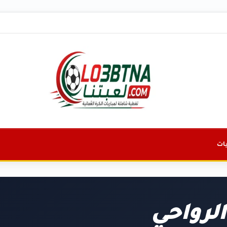
ات
الرواحي