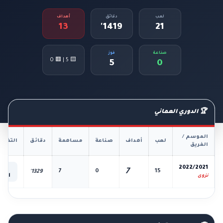
لعب
دقائق
أهداف
13
1419'
21
صناعة
فوز
🟨 5 | 🟥 0
5
0
🏆 الدوري العماني
الموسم /
لعب
أهداف
صناعة
مساهمة
دقائق
التفاص
الفريق
📊
2022/2021
7
7
0
15
1329'
الكل
نزوى