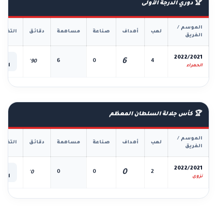
🏆 دوري الدرجة الأولى
الموسم /
لعب
أهداف
صناعة
مساهمة
دقائق
التفاص
الفريق
📊
2022/2021
6
6
0
4
90'
الكل
الحمراء
🏆 كأس جلالة السلطان المعظم
الموسم /
لعب
أهداف
صناعة
مساهمة
دقائق
التفاص
الفريق
📊
2022/2021
0
0
0
2
0'
الكل
نزوى