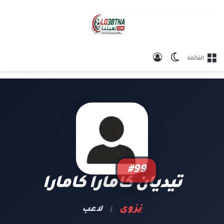
الوضع المظلم
تسجيل الدخول
القائمة
#99
تيديان كامارا كامارا
نزوى
لاعب
|