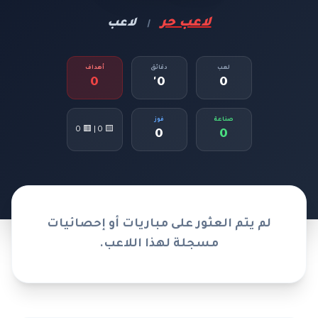
لاعب حر
لاعب
|
لعب
دقائق
أهداف
0
0'
0
صناعة
فوز
🟨 0 | 🟥 0
0
0
لم يتم العثور على مباريات أو إحصائيات
مسجلة لهذا اللاعب.