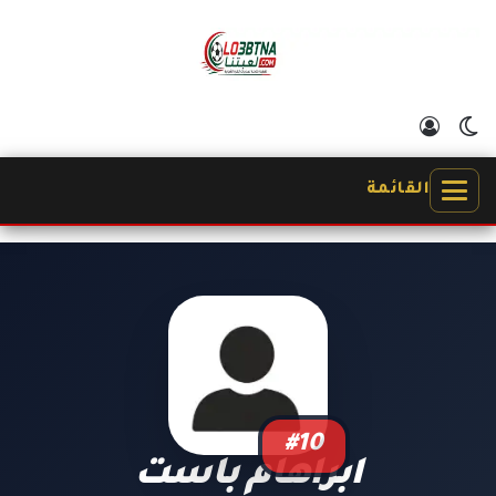
الوضع المظلم
تسجيل الدخول
القائمة
#10
ابراهام باست