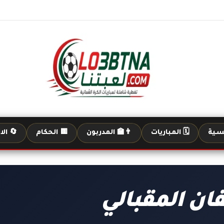
يسية
🗓️ المباريات
👨‍🏫 المدربون
🟨 الحكام
🔄 الا
فان المقبالي