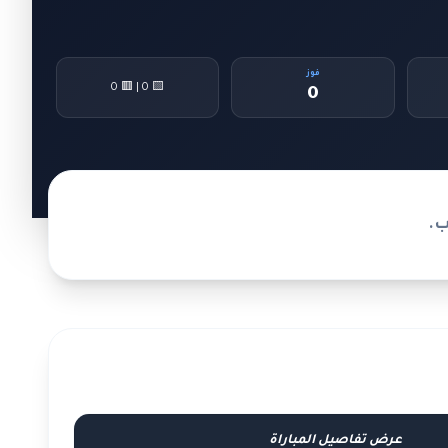
فوز
🟨 0 | 🟥 0
0
ب.
عرض تفاصيل المباراة