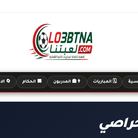
يسية
🗓️ المباريات
👨‍🏫 المدربون
🟨 الحكام
🔄 الا
حراصي