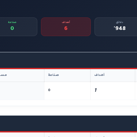
دقائق
أهداف
صناعة
0
6
948'
أهداف
صناعة
مسا
1
0