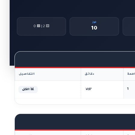
فوز
🟨 2 | 🟥 0
10
همة
دقائق
التفاصيل
1
497'
📊 الكل