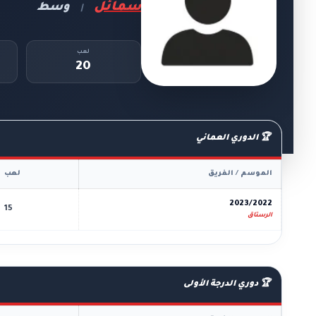
سمائل
وسط
|
لعب
20
🏆 الدوري العماني
الموسم / الفريق
لعب
2023/2022
15
الرستاق
🏆 دوري الدرجة الأولى