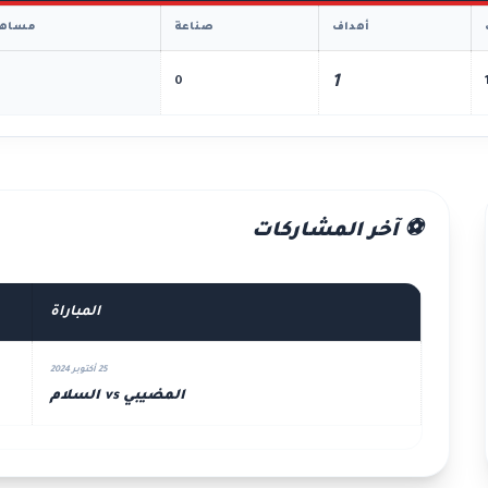
أهداف
صناعة
مساهم
1
0
⚽ آخر المشاركات
المباراة
25 أكتوبر 2024
المضيبي vs السلام