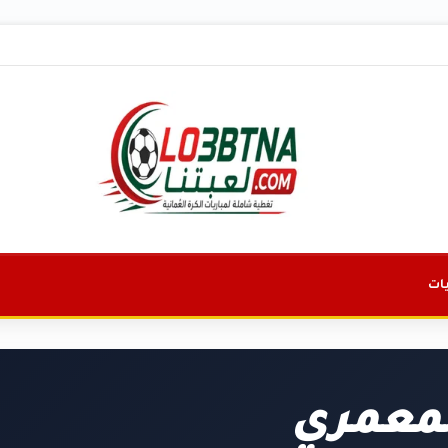
ات
معمري