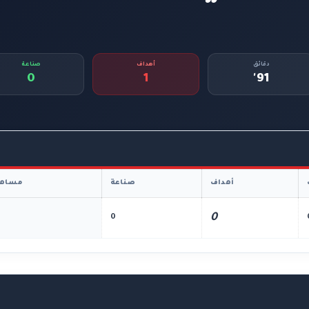
دقائق
أهداف
صناعة
0
1
91'
أهداف
صناعة
مساهم
0
0