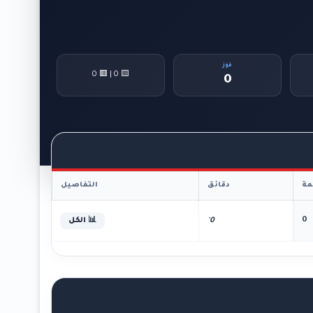
فوز
🟨 0 | 🟥 0
0
ة
دقائق
التفاصيل
0
0'
📊 الكل