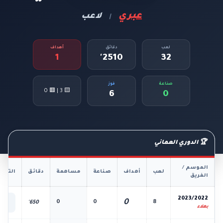
عبري
لاعب
|
لعب
دقائق
أهداف
1
2510'
32
صناعة
فوز
🟨 3 | 🟥 0
6
0
🏆 الدوري العماني
الموسم /
لعب
أهداف
صناعة
مساهمة
دقائق
التفا
الفريق
📊
2023/2022
0
0
0
8
650'
الك
بهلاء