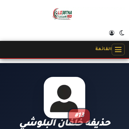
الوضع المظلم
تسجيل الدخول
القائمة
#13
حذيفه خلفان البلوشي