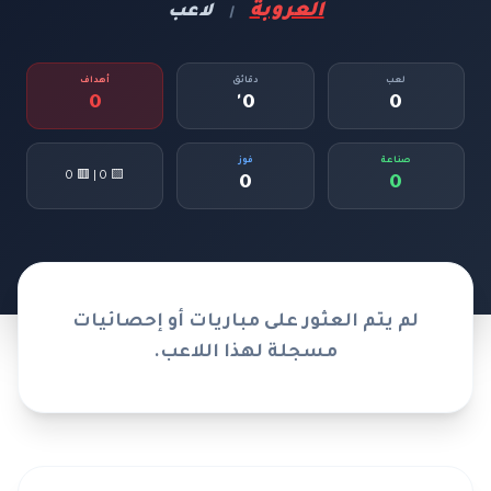
العروبة
لاعب
|
لعب
دقائق
أهداف
0
0'
0
صناعة
فوز
🟨 0 | 🟥 0
0
0
لم يتم العثور على مباريات أو إحصائيات
مسجلة لهذا اللاعب.