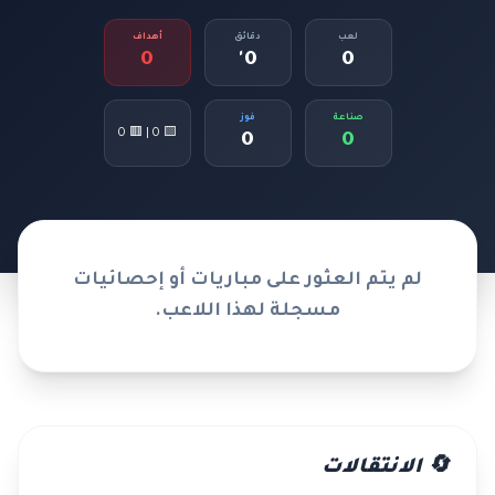
لعب
دقائق
أهداف
0
0'
0
صناعة
فوز
🟨 0 | 🟥 0
0
0
لم يتم العثور على مباريات أو إحصائيات
مسجلة لهذا اللاعب.
🔄 الانتقالات