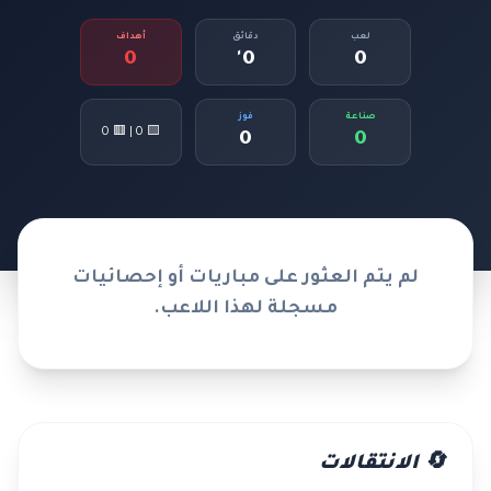
لعب
دقائق
أهداف
0
0'
0
صناعة
فوز
🟨 0 | 🟥 0
0
0
لم يتم العثور على مباريات أو إحصائيات
مسجلة لهذا اللاعب.
🔄 الانتقالات