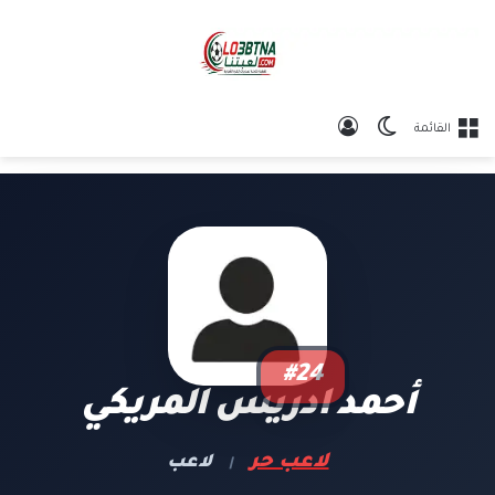
الوضع المظلم
تسجيل الدخول
القائمة
#24
أحمد ادريس المريكي
لاعب حر
لاعب
|