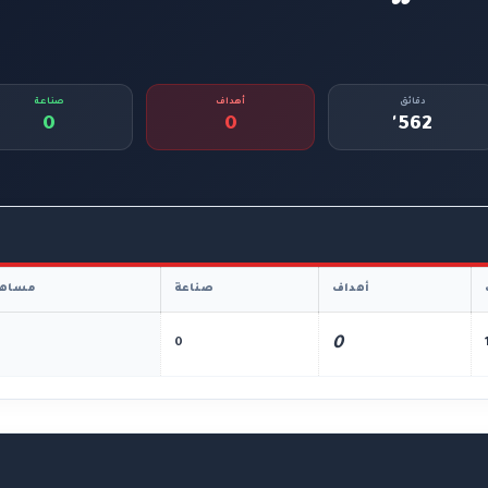
دقائق
أهداف
صناعة
0
0
562'
أهداف
صناعة
مساهم
0
0