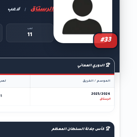
الرستاق
لاعب
|
لعب
11
#33
🏆 الدوري العماني
الموسم / الفريق
لعب
2025/2024
11
الرستاق
🏆 كأس جلالة السلطان المعظم