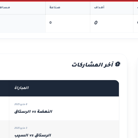
أهداف
صناعة
مساهم
0
0
⚽ آخر المشاركات
المباراة
8 مايو 2025
النهضة vs الرستاق
3 مايو 2025
الرستاق vs السيب