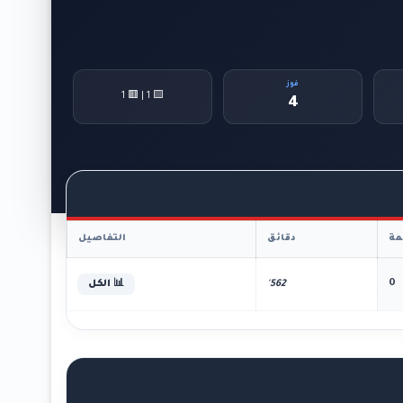
فوز
🟨 1 | 🟥 1
4
ة
دقائق
التفاصيل
0
562'
📊 الكل