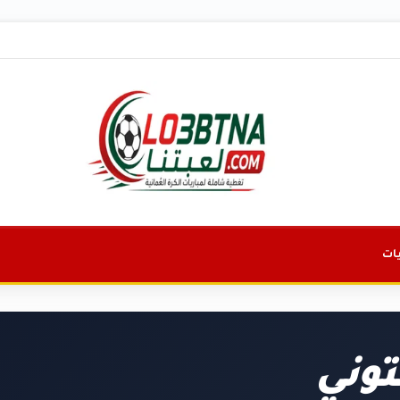
ات
توني