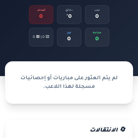
لعب
دقائق
أهداف
0
0'
0
صناعة
فوز
🟨 0 | 🟥 0
0
0
لم يتم العثور على مباريات أو إحصائيات
مسجلة لهذا اللاعب.
🔄 الانتقالات