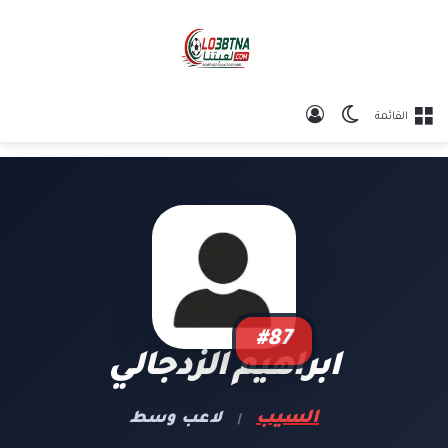
الوضع المظلم
تسجيل الدخول
القائمة
#87
ابراهيم الزدجالي
السيب
لاعب وسط
|