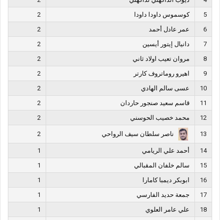
5
كوسموس داودا داودا
2
6
عمر عادل أحمد
2
7
دانيال إيتور أيسين
2
8
مروان تعيب اولاد ثاني
2
9
اهيرو روماتروف كارتر
2
10
عسى سالم الهادي
2
11
قاسم سعيد صنجور حاردان
2
12
محمد خصيب الحوسني
2
ناصر سلطان سيف الرواحي
2
13
14
أحمد علي الريامي
1
15
سالم خلفان المقبالي
1
16
ابوبكر ديمبا كامارا
1
17
جمعة حديد الفارسي
1
18
علي عامر العلوي
1