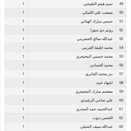
49
تميم هيثم البلوشي
1
50
مصعب علي اللمكي
1
51
حسني مبارك الهنائي
1
52
رونير دي سوزا
1
53
عبدالله صالح الحضرمي
1
54
محمد خليفة العريبي
1
55
محمد خميس المحيجري
1
56
محمد الغساني
1
57
بدر محمد الجابري
1
58
اشهاد عبيد
1
59
معتصم مبارك المحيجري
1
60
علي ضاحي الرشيدي
1
61
عبدالحميد حمد المنذري
1
62
الحسن ديوب
1
63
عبدالله سيف الشبلي
1