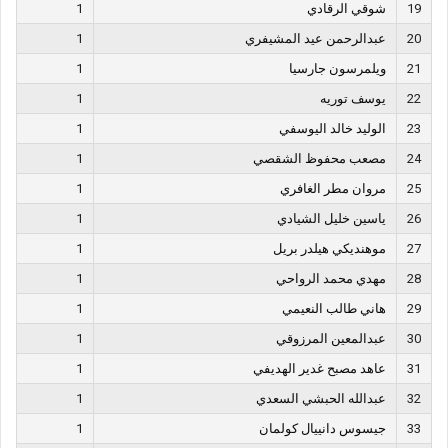
19
شوقي الرقادي
1
20
عبدالرحمن عيد المشيفري
1
21
ويلمرسون جارسيا
1
22
يوسف توريه
1
23
الوليد خالد اليوسفي
1
24
مصعب محفوظ الشقصي
1
25
مروان مطر الغافري
1
26
ياسين خليل الشيادي
1
27
موهنديكي هيلدر بريل
1
28
مهدي محمد الرواحي
1
29
هاني طالب النعيمي
1
30
عبدالمعين المرزوقي
1
31
عاهد مصبح غدير الهديفي
1
32
عبدالله الحبشي السعدي
1
33
جيسوس دانييال كولمان
1