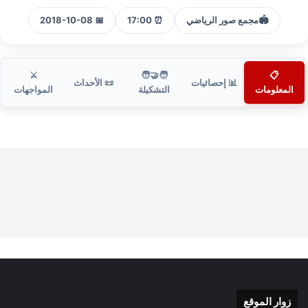
🏟️
مجمع صور الرياضي
⏰ 17:00
📅 2018-10-08
⚔️
🧑‍🤝‍🧑
📋
📊 إحصائيات
📜 الأحداث
المعلومات
التشكيلة
المواجهات
زوار الموقع