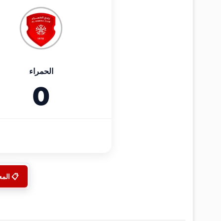
الحمراء
0
📋 الم