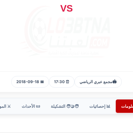
VS
🏟️
مجمع عبري الرياضي
⏰ 17:30
📅 2018-09-18
علومات
📊 إحصائيات
🧑‍🤝‍🧑 التشكيلة
📜 الأحداث
⚔️ الم