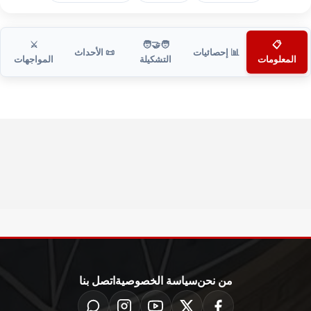
⚔️
🧑‍🤝‍🧑
📋
📊 إحصائيات
📜 الأحداث
المعلومات
التشكيلة
المواجهات
من نحن
سياسة الخصوصية
اتصل بنا