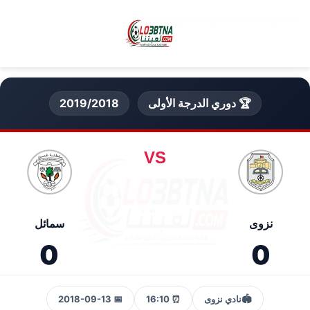
🏆 دوري الدرجة الأولى
2019/2018
VS
نزوى
سمائل
0
0
🏟️
نادي نزوى
⏰ 16:10
📅 2018-09-13