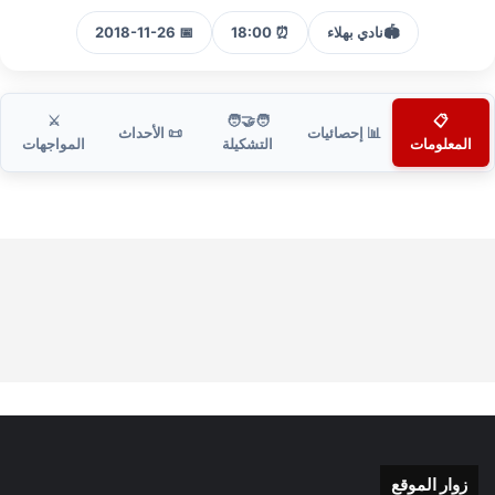
🏟️
نادي بهلاء
⏰ 18:00
📅 2018-11-26
⚔️
🧑‍🤝‍🧑
📋
📊 إحصائيات
📜 الأحداث
المعلومات
التشكيلة
المواجهات
زوار الموقع