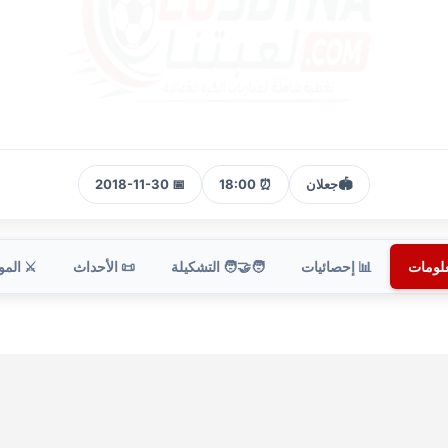
🏟️
جعلان
⏰ 18:00
📅 2018-11-30
علومات
📊 إحصائيات
🧑‍🤝‍🧑 التشكيلة
📜 الأحداث
⚔️ الم