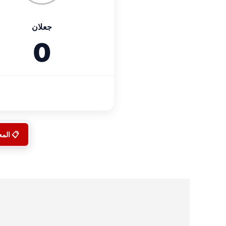
جعلان
0
📋 الم