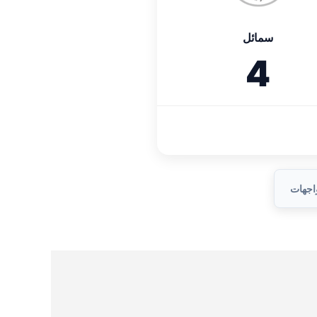
سمائل
4
واجهات