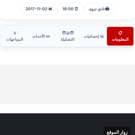
🏟️
نادي نزوى
⏰ 18:00
📅 2017-11-02
⚔️
🧑‍🤝‍🧑
📋
📊 إحصائيات
📜 الأحداث
المعلومات
التشكيلة
المواجهات
زوار الموقع