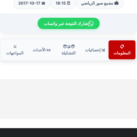
🏟️ مجمع صور الرياضي
⏰ 18:15
📅 2017-10-17
شارك النتيجة عبر واتساب
⚔️
🧑‍🤝‍🧑
📋
📊 إحصائيات
📜 الأحداث
المعلومات
التشكيلة
المواجهات