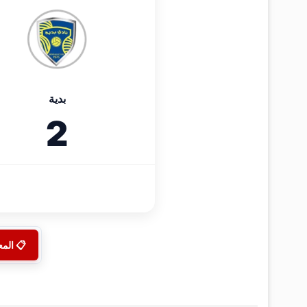
بدية
2
📋 الم