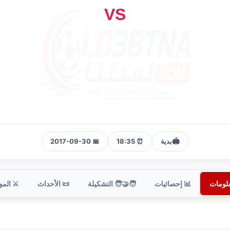
VS
🏟️
بدية
⏰ 18:35
📅 2017-09-30
علومات
📊 إحصائيات
🧑‍🤝‍🧑 التشكيلة
📜 الأحداث
⚔️ الم