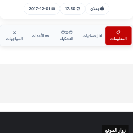
🏟️
جعلان
⏰ 17:50
📅 2017-12-01
⚔️
🧑‍🤝‍🧑
📋
📊 إحصائيات
📜 الأحداث
المعلومات
التشكيلة
المواجهات
زوار الموقع