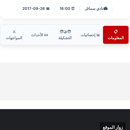
🏟️
نادي سمائل
⏰ 16:00
📅 2017-09-26
⚔️
🧑‍🤝‍🧑
📋
📊 إحصائيات
📜 الأحداث
المعلومات
التشكيلة
المواجهات
زوار الموقع