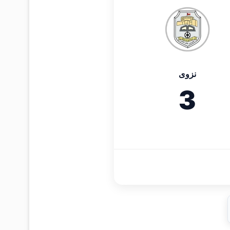
نزوى
3