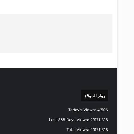
زوار الموقع
Today's Views:
4٬506
Last 365 Days Views:
2٬971٬318
Total Views:
2٬971٬318