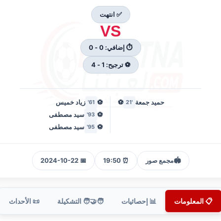
✅ انتهت
VS
⏱ إضافي: 0 - 0
⚽ ترجيح: 1 - 4
حميد جمعة
⚽
⚽
زياد خميس
61'
'21
⚽
سيد مصطفى
93'
⚽
سيد مصطفى
95'
🏟️
مجمع صور
⏰ 19:50
📅 2024-10-22
📋 المعلومات
📊 إحصائيات
🧑‍🤝‍🧑 التشكيلة
📜 الأحداث