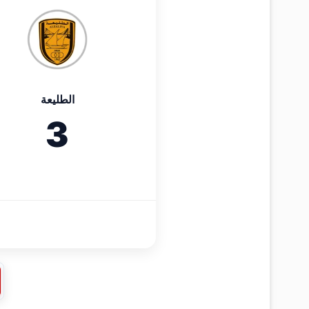
الطليعة
3