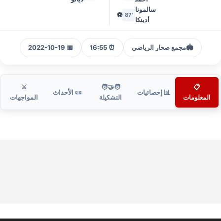
سالمونا
⚽
'87
أدينكا
🏟️
مجمع صحار الرياضي
⏰ 16:55
📅 2022-10-19
⚔️
🧑‍🤝‍🧑
📋
📊 إحصائيات
📜 الأحداث
المعلومات
التشكيلة
المواجهات