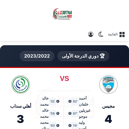
الوضع المظلم
تسجيل الدخول
القائمة
🏆 دوري الدرجة الأولى
2023/2022
VS
أحمد
خالد
⚽
⚽
32'
'62
خلفان
محمد
مجيس
أهلي سداب
غيزيلين
خالد
⚽
⚽
58'
'67
3
4
موجو
محمد
وليد
محمد
⚽
⚽
93'
'74
أحمد
ديالو