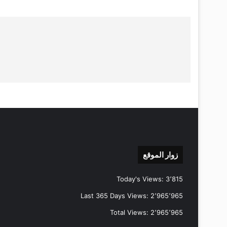
زوار الموقع
Today's Views:
3٬815
Last 365 Days Views:
2٬965٬965
Total Views:
2٬965٬965