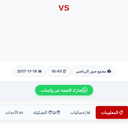
VS
🏟️ مجمع صور الرياضي
⏰ 16:45
📅 2017-11-19
شارك النتيجة عبر واتساب
📋 المعلومات
📊 إحصائيات
🧑‍🤝‍🧑 التشكيلة
📜 الأحداث