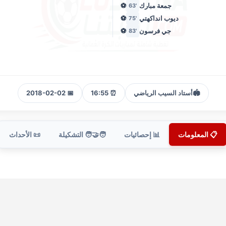
جمعة مبارك
⚽
'63
ديوب انداكهتي
⚽
'75
جي فرسون
⚽
'83
🏟️
أستاد السيب الرياضي
⏰ 16:55
📅 2018-02-02
📋 المعلومات
📊 إحصائيات
🧑‍🤝‍🧑 التشكيلة
📜 الأحداث