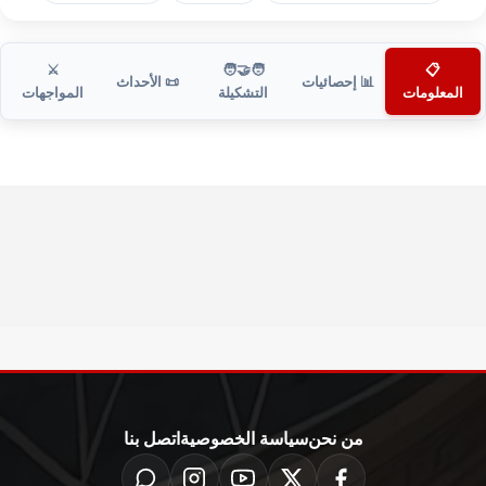
⚔️
🧑‍🤝‍🧑
📋
📊 إحصائيات
📜 الأحداث
المعلومات
التشكيلة
المواجهات
من نحن
سياسة الخصوصية
اتصل بنا