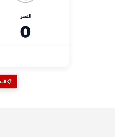
النصر
0
📋 الم