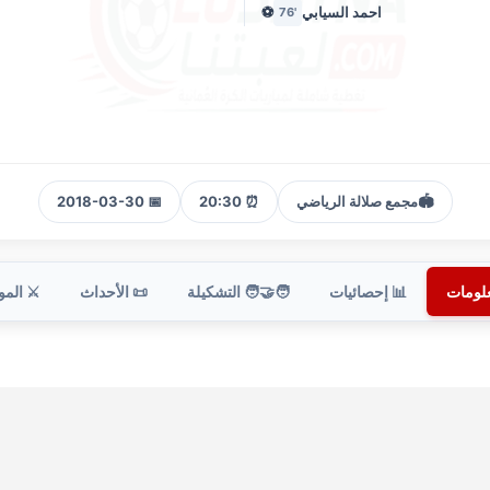
احمد السيابي
⚽
'76
🏟️
مجمع صلالة الرياضي
⏰ 20:30
📅 2018-03-30
علومات
📊 إحصائيات
🧑‍🤝‍🧑 التشكيلة
📜 الأحداث
⚔️ الم