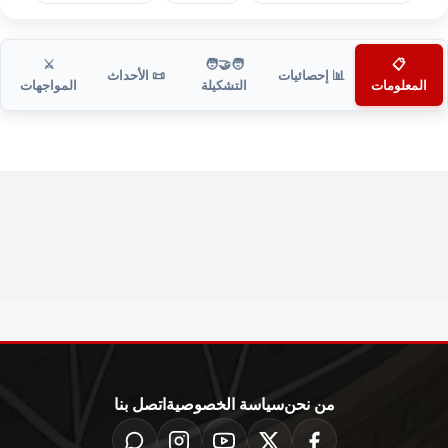
⚔️
🧑‍🤝‍🧑
📋
📊 إحصائيات
📜 الأحداث
المعلومات
التشكيلة
المواجهات
من نحن
سياسة الخصوصية
اتصل بنا