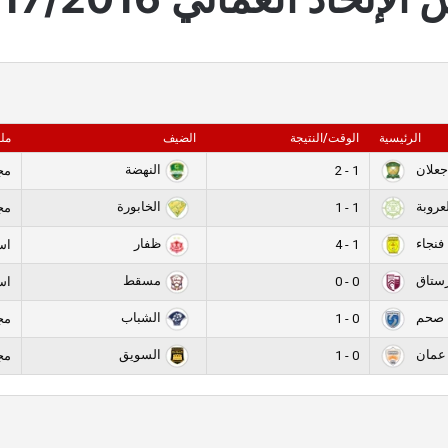
الرئيسية
الوقت/النتيجة
الضيف
مل
جعلان
النهضة
1 - 2
مج
لعروبة
الخابورة
1 - 1
مج
فنجاء
ظفار
1 - 4
اس
رستاق
مسقط
0 - 0
اس
صحم
الشباب
0 - 1
مج
 عمان
السويق
0 - 1
مج