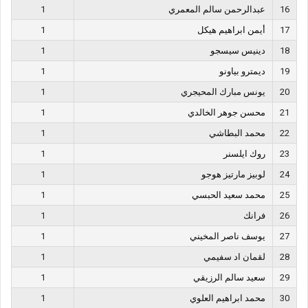
16
عبدالرحمن سالم المعمري
1
17
أيمن ابراهيم هيكل
1
18
دينيس سيسجو
1
19
ديمترو بياونو
1
20
يونس مبارك المحيجري
1
21
محسن جوهر الخالدي
1
22
محمد البطاشي
1
23
روك ايلسنر
1
24
لوبيز مارتيز هوجو
1
25
محمد سعيد الحبسي
1
26
فرانك
1
27
يوسف ناصر المخيني
1
28
لقمان اد سفيمي
1
29
سعيد سالم الرزيقي
1
30
محمد ابراهيم العلوي
1