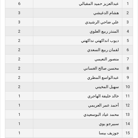
1
عبدالعزيز حميد المقبالي
6
2
هشام الدغيشي
3
3
علي ضاحي الرشيدي
3
4
المنذر ربيع العلوي
2
5
ديوب انداكهتي نداكهتي
2
6
لقمان ربيع السعدي
2
7
منصور النعيمي
2
8
محسن صالح الغساني
2
9
عبدالواسع المطري
2
10
سهيل المخيني
2
11
خالد خليفة الهاجري
1
12
أحمد عمر العريمي
1
13
محمد عياد البوسعيدي
1
14
سبيرجو يوي
1
15
جوزيف بيسا
1