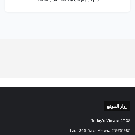
زوار الموقع
Today's Views:
4٬138
Last 365 Days Views:
2٬975٬985