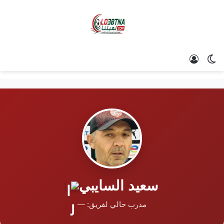
الوضع المظلم
تسجيل الدخول
سعيد السايبي
مدرب حالي لفريق: —